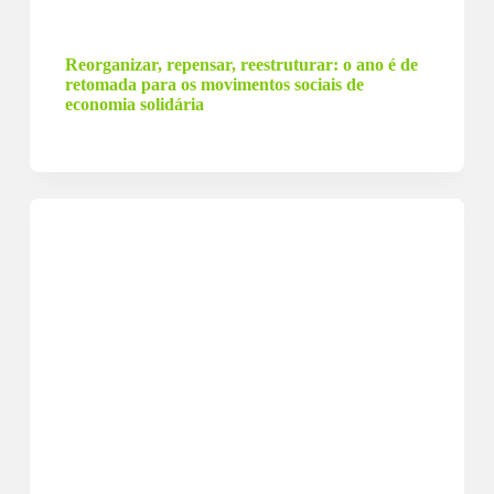
13 de janeiro de 2023
Reorganizar, repensar, reestruturar: o ano é de
retomada para os movimentos sociais de
economia solidária
29 de dezembro de 2022