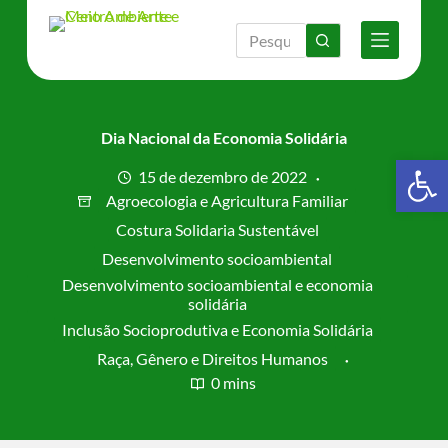
P
u
l
a
r
p
a
Dia Nacional da Economia Solidária
r
Barra de Ferramentas Aberta
a
15 de dezembro de 2022
o
Agroecologia e Agricultura Familiar
c
o
Costura Solidaria Sustentável
n
Desenvolvimento socioambiental
t
Desenvolvimento socioambiental e economia
e
solidária
ú
d
Inclusão Socioprodutiva e Economia Solidária
o
Raça, Gênero e Direitos Humanos
0 mins