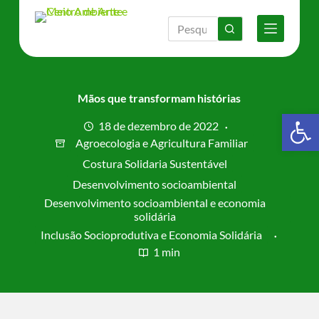
P
u
l
a
r
p
a
Mãos que transformam histórias
r
Barra de Ferramentas Aberta
a
18 de dezembro de 2022
o
Agroecologia e Agricultura Familiar
c
o
Costura Solidaria Sustentável
n
Desenvolvimento socioambiental
t
Desenvolvimento socioambiental e economia
e
solidária
ú
d
Inclusão Socioprodutiva e Economia Solidária
o
1 min