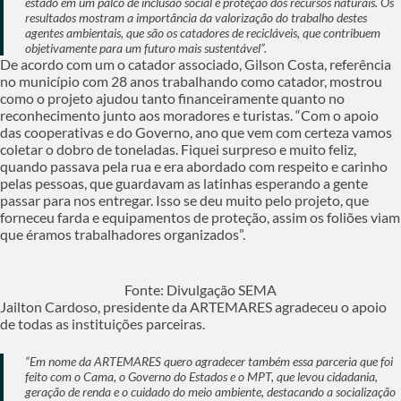
estado em um palco de inclusão social e proteção dos recursos naturais. Os
resultados mostram a importância da valorização do trabalho destes
agentes ambientais, que são os catadores de recicláveis, que contribuem
objetivamente para um futuro mais sustentável”.
De acordo com um o catador associado, Gilson Costa, referência
no município com 28 anos trabalhando como catador, mostrou
como o projeto ajudou tanto financeiramente quanto no
reconhecimento junto aos moradores e turistas. “Com o apoio
das cooperativas e do Governo, ano que vem com certeza vamos
coletar o dobro de toneladas. Fiquei surpreso e muito feliz,
quando passava pela rua e era abordado com respeito e carinho
pelas pessoas, que guardavam as latinhas esperando a gente
passar para nos entregar. Isso se deu muito pelo projeto, que
forneceu farda e equipamentos de proteção, assim os foliões viam
que éramos trabalhadores organizados”.
Fonte: Divulgação SEMA
Jailton Cardoso, presidente da ARTEMARES agradeceu o apoio
de todas as instituições parceiras.
“Em nome da ARTEMARES quero agradecer também essa parceria que foi
feito com o Cama, o Governo do Estados e o MPT, que levou cidadania,
geração de renda e o cuidado do meio ambiente, destacando a socialização