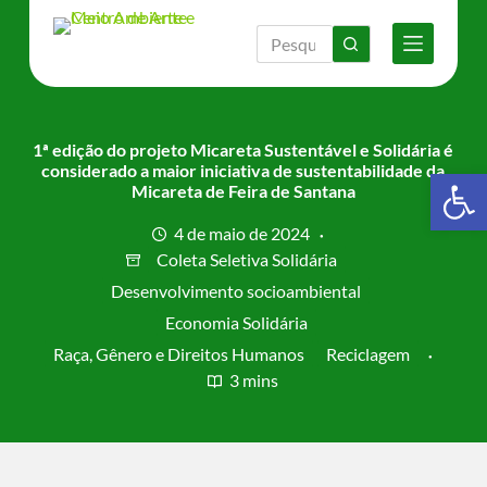
P
u
l
a
r
p
a
1ª edição do projeto Micareta Sustentável e Solidária é
r
considerado a maior iniciativa de sustentabilidade da
Barra de Ferramentas Aberta
a
Micareta de Feira de Santana
o
c
4 de maio de 2024
o
Coleta Seletiva Solidária
n
t
Desenvolvimento socioambiental
e
Economia Solidária
ú
d
Raça, Gênero e Direitos Humanos
Reciclagem
o
3 mins