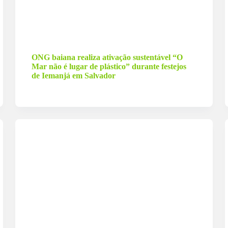
26 de fevereiro de 2026
ONG baiana realiza ativação sustentável “O
Mar não é lugar de plástico” durante festejos
de Iemanjá em Salvador
17 de dezembro de 2024