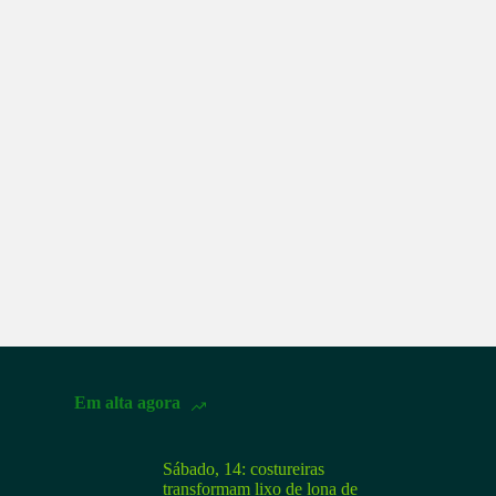
Em alta agora
Sábado, 14: costureiras
transformam lixo de lona de