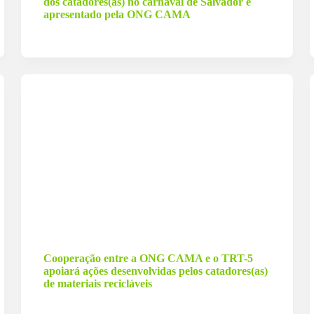
dos catadores(as) no carnaval de Salvador é
apresentado pela ONG CAMA
29 de maio de 2024
Cooperação entre a ONG CAMA e o TRT-5
apoiará ações desenvolvidas pelos catadores(as)
de materiais recicláveis