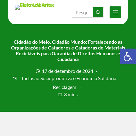
P
u
l
a
r
p
a
Cidadão do Meio, Cidadão Mundo: Fortalecendo as
r
Organizações de Catadores e Catadoras de Materiais
Barra de Ferramentas Aberta
a
Recicláveis para Garantia de Direitos Humanos e
o
Cidadania
c
o
17 de dezembro de 2024
n
Inclusão Socioprodutiva e Economia Solidária
t
e
Reciclagem
ú
3 mins
d
o