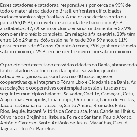
Esses catadores e catadoras, responsáveis por cerca de 90% de
todo o material reciclado no Brasil, enfrentam dificuldades
socioeconômicas significativas. A maioria se declara preta ou
parda (95,05%), e o nível de escolaridade é baixo, com 9,5%
analfabetos, 42,7% sem concluir o ensino fundamental e 39,9%
com o ensino médio completo. Em relação à faixa etária, 23% têm
entre 18 e 29 anos, 66% estão na faixa de 30 a 59 anos, e 11%
possuem mais de 60 anos. Quanto à renda, 75% ganham até meio
salário mínimo, e 25% recebem entre meio e um salário mínimo.
O projeto será executado em várias cidades da Bahia, abrangendo
tanto catadores autônomos da capital, Salvador, quanto
catadores organizados, com foco nas 40 associações e
cooperativas que integram o Fórum Lixo e Cidadania da Bahia. As
associações e cooperativas contempladas estão situadas nos
seguintes munícipios baianos: Salvador, Caetité, Camaçari, Catu,
Alagoinhas, Eunápolis, Inhambupe, Ourolândia, Lauro de Freitas,
Jacobina, Guanambi, Juazeiro, Santo Amaro, Brumado, Entre
Rios, Jequié, Itacaré, Vitória da Conquista, Ichu, Candeias, Ilhéus,
Oliveira dos Brejinhos, Itabuna, Feira de Santana, Paulo Afonso,
Antônio Cardoso, Santo Antônio de Jesus, Macaúbas, Caculé,
Jaguarari, Irecê e Barreiras.