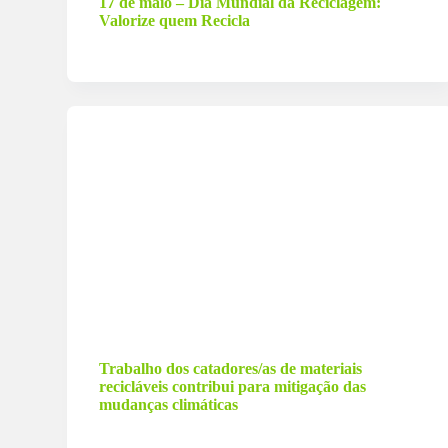
17 de maio – Dia Mundial da Reciclagem:
Valorize quem Recicla
13 de março de 2023
Trabalho dos catadores/as de materiais
recicláveis contribui para mitigação das
mudanças climáticas