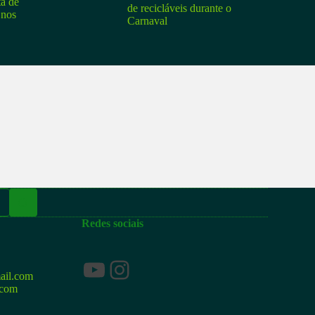
ta de
de recicláveis durante o
 nos
Carnaval
Redes sociais
Youtube
Instagram
ail.com
.com