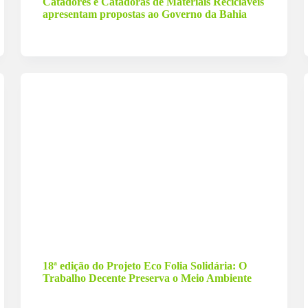
Catadores e Catadoras de Materiais Recicláveis
apresentam propostas ao Governo da Bahia
13 de março de 2023
18ª edição do Projeto Eco Folia Solidária: O
Trabalho Decente Preserva o Meio Ambiente