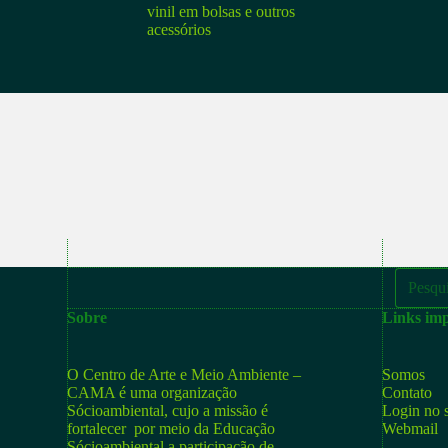
vinil em bolsas e outros
acessórios
Sobre
Links imp
O Centro de Arte e Meio Ambiente –
Somos
CAMA é uma organização
Contato
Sócioambiental, cujo a missão é
Login no s
fortalecer por meio da Educação
Webmail
Sócioambiental a participação de