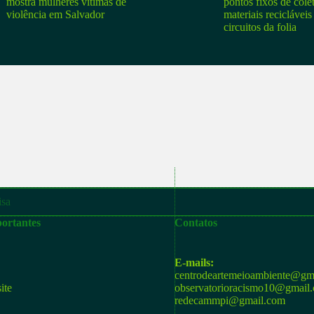
mostra mulheres vítimas de
pontos fixos de cole
violência em Salvador
materiais recicláveis
circuitos da folia
ortantes
Contatos
E-mails:
centrodeartemeioambiente@gm
ite
observatorioracismo10@gmail
redecammpi@gmail.com