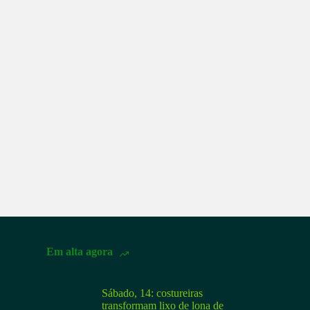
Em alta agora
Sábado, 14: costureiras
transformam lixo de lona de