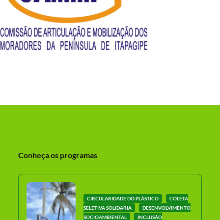
Conheça os programas
CIRCULARIDADE DO PLÁSTICO
COLETA
SELETIVA SOLIDÁRIA
DESENVOLVIMENTO
SOCIOAMBIENTAL
INCLUSÃO