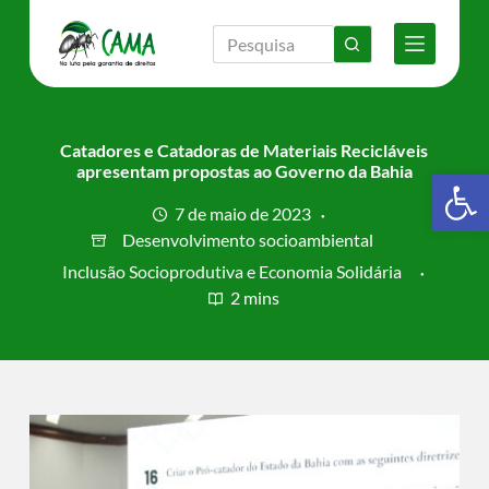
P
u
l
a
r
p
a
Catadores e Catadoras de Materiais Recicláveis
r
apresentam propostas ao Governo da Bahia
Barra de Ferramentas Aberta
a
o
7 de maio de 2023
c
Desenvolvimento socioambiental
o
n
Inclusão Socioprodutiva e Economia Solidária
t
2 mins
e
ú
d
o