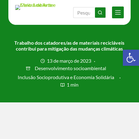
P
u
l
a
r
p
a
Trabalho dos catadores/as de materiais recicláveis
r
contribui para mitigação das mudanças climáticas
Barra de Ferramentas Aberta
a
o
13 de março de 2023
c
Desenvolvimento socioambiental
o
n
Inclusão Socioprodutiva e Economia Solidária
t
1 min
e
ú
d
o