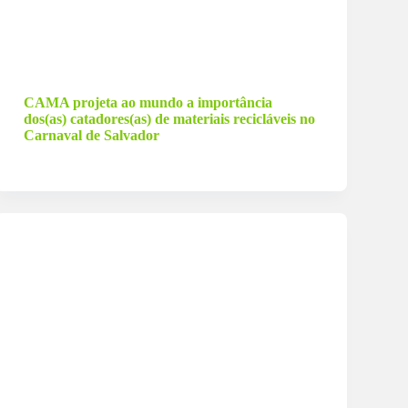
26 de fevereiro de 2026
CAMA projeta ao mundo a importância
dos(as) catadores(as) de materiais recicláveis no
Carnaval de Salvador
7 de julho de 2024