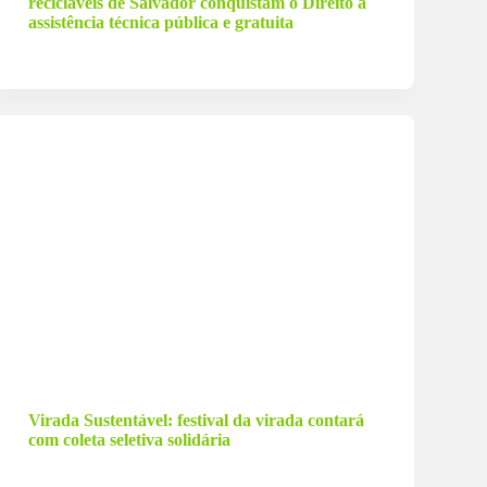
recicláveis de Salvador conquistam o Direito a
assistência técnica pública e gratuita
29 de dezembro de 2023
Virada Sustentável: festival da virada contará
com coleta seletiva solidária