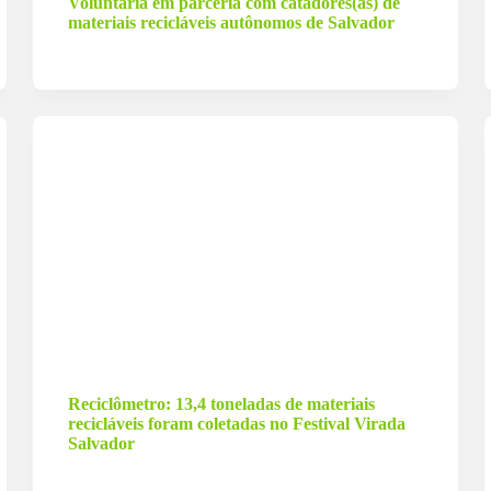
Voluntária em parceria com catadores(as) de
materiais recicláveis autônomos de Salvador
2 de janeiro de 2024
Reciclômetro: 13,4 toneladas de materiais
recicláveis foram coletadas no Festival Virada
Salvador