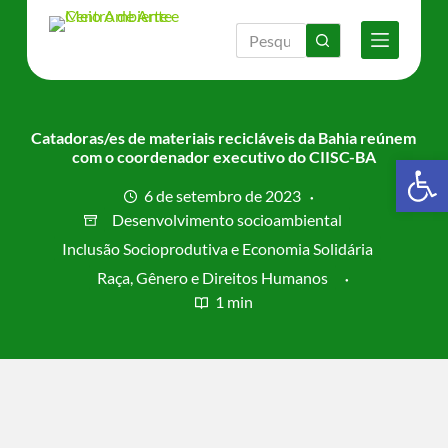
P
u
l
a
r
p
a
Catadoras/es de materiais recicláveis da Bahia reúnem
r
com o coordenador executivo do CIISC-BA
Barra de Ferramentas Aberta
a
o
6 de setembro de 2023
c
Desenvolvimento socioambiental
o
n
Inclusão Socioprodutiva e Economia Solidária
t
Raça, Gênero e Direitos Humanos
e
1 min
ú
d
o