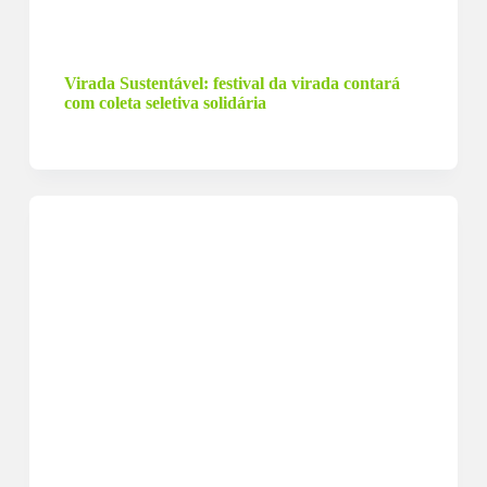
29 de dezembro de 2023
Virada Sustentável: festival da virada contará
com coleta seletiva solidária
21 de dezembro de 2023