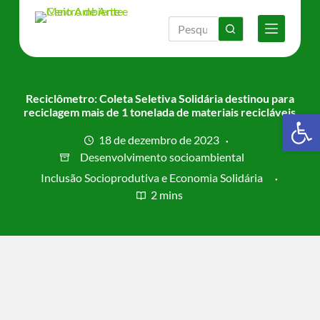
P
u
l
a
r
p
a
Reciclômetro: Coleta Seletiva Solidária destinou para
r
reciclagem mais de 1 tonelada de materiais recicláveis
Barra de Ferramentas Aberta
a
o
18 de dezembro de 2023
c
Desenvolvimento socioambiental
o
n
Inclusão Socioprodutiva e Economia Solidária
t
2 mins
e
ú
d
o