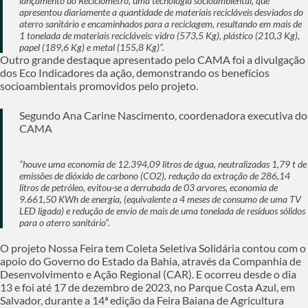
lançamento do Reciclômetro, uma tecnologia socioambiental, que
apresentou diariamente a quantidade de materiais recicláveis desviados do
aterro sanitário e encaminhados para a reciclagem, resultando em mais de
1 tonelada de materiais recicláveis: vidro (573,5 Kg), plástico (210,3 Kg),
papel (189,6 Kg) e metal (155,8 Kg)”.
Outro grande destaque apresentado pelo CAMA foi a divulgação
dos Eco Indicadores da ação, demonstrando os benefícios
socioambientais promovidos pelo projeto.
Segundo Ana Carine Nascimento, coordenadora executiva do
CAMA
“houve uma economia de 12.394,09 litros de água, neutralizadas 1,79 t de
emissões de dióxido de carbono (CO2), redução da extração de 286,14
litros de petróleo, evitou-se a derrubada de 03 arvores, economia de
9.661,50 KWh de energia, (equivalente a 4 meses de consumo de uma TV
LED ligada) e redução de envio de mais de uma tonelada de resíduos sólidos
para o aterro sanitário”.
O projeto Nossa Feira tem Coleta Seletiva Solidária contou com o
apoio do Governo do Estado da Bahia, através da Companhia de
Desenvolvimento e Ação Regional (CAR). E ocorreu desde o dia
13 e foi até 17 de dezembro de 2023, no Parque Costa Azul, em
Salvador, durante a 14ª edição da Feira Baiana de Agricultura