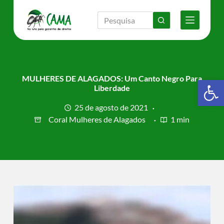
P
u
l
a
r
p
a
r
MULHERES DE ALAGADOS: Um Canto Negro Para
Barra de Ferramentas Aberta
a
Liberdade
o
c
25 de agosto de 2021
o
Coral Mulheres de Alagados
1 min
n
t
e
ú
d
o