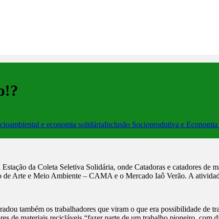
o!?
ioambiental e economia solidária
Inclusão Socioprodutiva e Economia 
Estação da Coleta Seletiva Solidária, onde Catadoras e catadores de ma
 Arte e Meio Ambiente – CAMA e o Mercado Iaô Verão. A atividade se
gradou também os trabalhadores que viram o que era possibilidade de t
ores de materiais recicláveis “fazer parte de um trabalho pioneiro, com