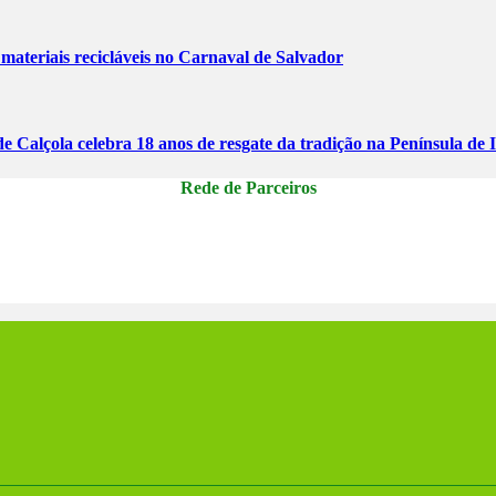
ateriais recicláveis no Carnaval de Salvador
 Calçola celebra 18 anos de resgate da tradição na Península de 
Rede de Parceiros