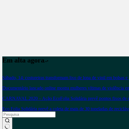
Em alta agora
Sábado, 14: costureiras transformam lixo de lona de vinil em bolsas e 
Documentário lançado online mostra mulheres vítimas de violência e
CARNAVAL 2020 – Ação EcoFolia Solidária prevê pontos fixos de colet
Eco Folia Solidária prevê a coleta de mais de 30 toneladas de reciclá