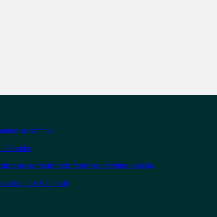
outros acessórios
m Salvador
a de materiais recicláveis nos circuitos da folia
veis durante o Carnaval