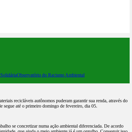
Solidária
Observatório do Racismo Ambiental
teriais recicláveis autônomos puderam garantir sua renda, através do
gue até o primeiro domingo de fevereiro, dia 05.
rabalho se concretizar numa ação ambiental diferenciada. De acordo
 dignidade, que ajuda o meio ambiente já é um orgulho. Conseguir isso,