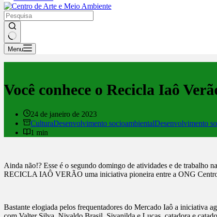
Menu
Você conhece o Recicla Iaô Verã
24 de janeiro de 2023
Cultura
Desenvolvimento socioambiental
Desenvolvimento soc
1 min
Ainda não!? Esse é o segundo domingo de atividades e de trabalho na 
RECICLA IAÔ VERÃO uma iniciativa pioneira entre a ONG Centro de
Bastante elogiada pelos frequentadores do Mercado Iaô a iniciativa a
com Valter Silva, Nivaldo Brasil, Sivanilda e Lucas, catadora e catad