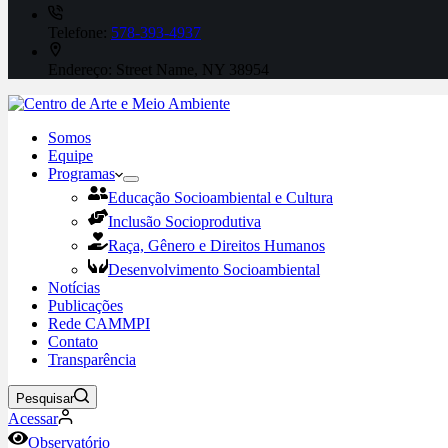
Telefone:
578-393-4937
Endereço:
Street Name, NY 38954
Somos
Equipe
Programas
Educação Socioambiental e Cultura
Inclusão Socioprodutiva
Raça, Gênero e Direitos Humanos
Desenvolvimento Socioambiental
Notícias
Publicações
Rede CAMMPI
Contato
Transparência
Pesquisar
Acessar
Observatório