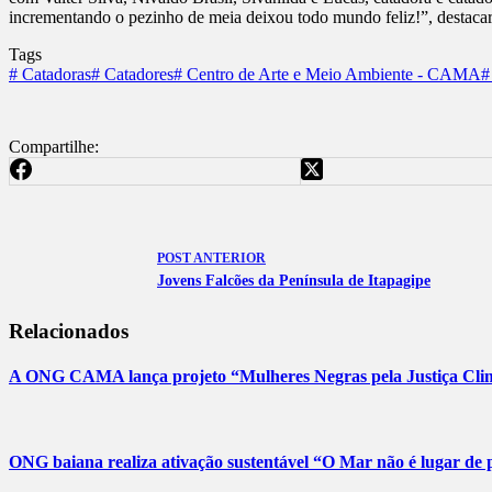
incrementando o pezinho de meia deixou todo mundo feliz!”, destaca
Tags
#
Catadoras
#
Catadores
#
Centro de Arte e Meio Ambiente - CAMA
#
Compartilhe:
POST
ANTERIOR
Jovens Falcões da Península de Itapagipe
Relacionados
A ONG CAMA lança projeto “Mulheres Negras pela Justiça Climá
ONG baiana realiza ativação sustentável “O Mar não é lugar de p