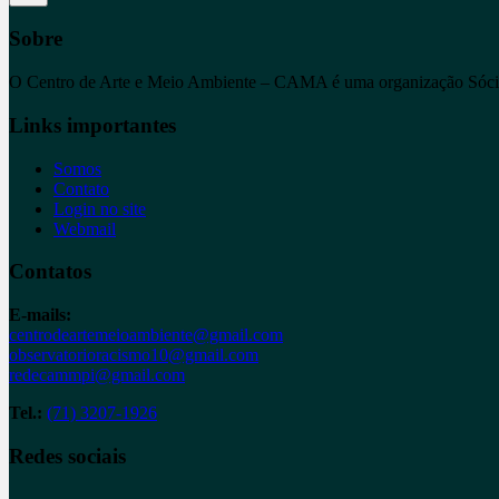
Sobre
O Centro de Arte e Meio Ambiente – CAMA é uma organização Sócioamb
Links importantes
Somos
Contato
Login no site
Webmail
Contatos
E-mails:
centrodeartemeioambiente@gmail.com
observatorioracismo10@gmail.com
redecammpi@gmail.com
Tel.:
(71) 3207-1926
Redes sociais