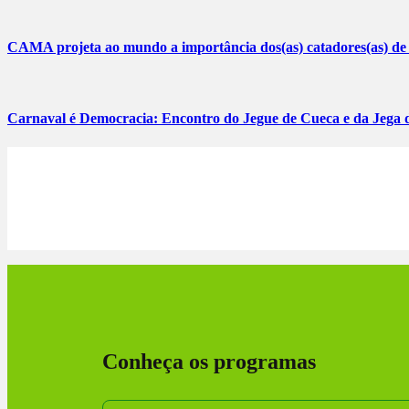
CAMA projeta ao mundo a importância dos(as) catadores(as) de m
Carnaval é Democracia: Encontro do Jegue de Cueca e da Jega de
Conheça os programas