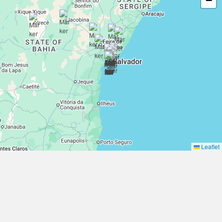
−
Leaflet