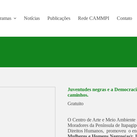
ramas
Notícias
Publicações
Rede CAMMPI
Contato
Juventudes negras e a Democracia:
caminhos.
Gratuito
O Centro de Arte e Meio Ambiente
Moradores da Península de Itapag
Direitos Humanos, promoveu o en
Mulheres e Homens Negros(as): J