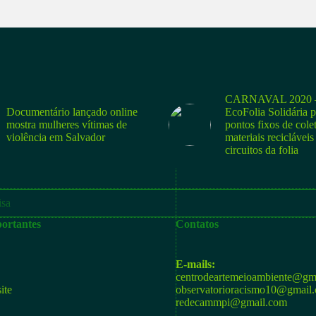
CARNAVAL 2020 –
Documentário lançado online
EcoFolia Solidária 
mostra mulheres vítimas de
pontos fixos de cole
violência em Salvador
materiais recicláveis
circuitos da folia
ortantes
Contatos
E-mails:
centrodeartemeioambiente@gm
ite
observatorioracismo10@gmail
redecammpi@gmail.com