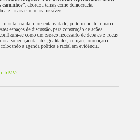
is caminhos”
, abordou temas como democracia,
ítica e novos caminhos possíveis.
 importância da representatividade, pertencimento, união e
estes espaços de discussão, para construção de ações
 configura-se como um espaço necessário de debates e trocas
omo a superação das desigualdades, criação, promoção e
, colocando a agenda política e racial em evidência.
LSn1fcMVc