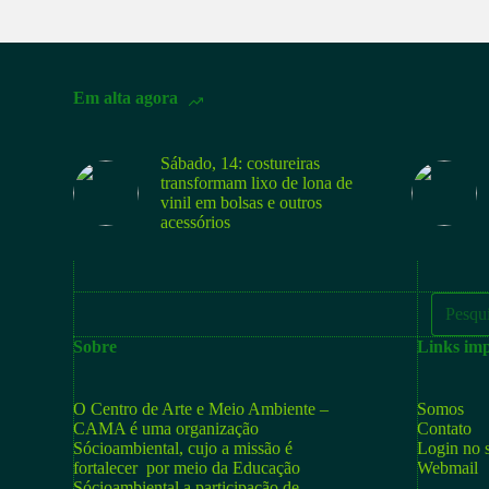
Em alta agora
Sábado, 14: costureiras
transformam lixo de lona de
vinil em bolsas e outros
acessórios
Sobre
Links imp
O Centro de Arte e Meio Ambiente –
Somos
CAMA é uma organização
Contato
Sócioambiental, cujo a missão é
Login no s
fortalecer por meio da Educação
Webmail
Sócioambiental a participação de