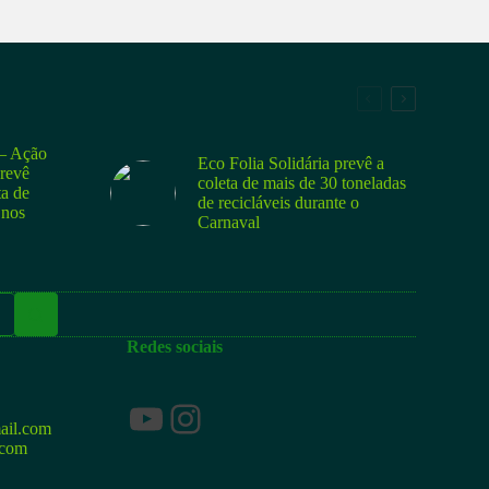
 Ação
Eco Folia Solidária prevê a
prevê
coleta de mais de 30 toneladas
ta de
de recicláveis durante o
 nos
Carnaval
Redes sociais
Youtube
Instagram
ail.com
.com