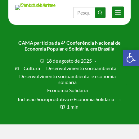
P
u
l
a
r
p
a
CAMA participa da 4ª Conferência Nacional de
r
Economia Popular e Solidária, em Brasília
Barra de Ferramentas Aberta
a
o
18 de agosto de 2025
c
Cultura
Desenvolvimento socioambiental
o
Desenvolvimento socioambiental e economia
n
solidária
t
e
Economia Solidária
ú
Inclusão Socioprodutiva e Economia Solidária
d
o
1 min