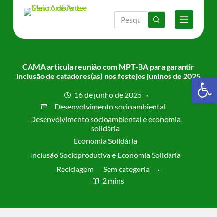
P
u
l
a
r
p
a
CAMA articula reunião com MPT-BA para garantir
r
inclusão de catadores(as) nos festejos juninos de 2025
Barra de Ferramentas Aberta
a
o
16 de junho de 2025
c
Desenvolvimento socioambiental
o
Desenvolvimento socioambiental e economia
n
solidária
t
e
Economia Solidária
ú
Inclusão Socioprodutiva e Economia Solidária
d
o
Reciclagem
Sem categoria
2 mins