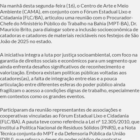
Na manhã desta segunda-feira (16), o Centro de Arte e Meio
Ambiente (CAMA), em conjunto com o Fórum Estadual Lixo e
Cidadania (FLC/BA), articulou uma reunião com o Procurador-
Chefe do Ministério Público do Trabalho na Bahia (MPT-BA), Dr.
Maurício Brito, para dialogar sobre a inclusão socioeconômica de
catadoras e catadores de materiais recicláveis nos festejos de São
João de 2025 no estado.
A iniciativa integra a luta por justiça socioambiental, com foco na
garantia de direitos sociais e econômicos para um segmento que
ainda enfrenta desafios significativos de reconhecimento e
valorização. Embora existam políticas públicas voltadas aos
catadores(as), a falta de integração entre elas e a pouca
articulação entre diferentes esferas do poder público ainda
fragilizam o acesso a condições dignas de trabalho, especialmente
em contextos como os grandes eventos.
Participaram da reunião representantes de associações e
cooperativas vinculadas ao Fórum Estadual Lixo e Cidadania
(FLC/BA). A pauta teve como referência a Lei nº 12.305/2010, que
institui a Política Nacional de Resíduos Sólidos (PNRS), e a Nota
Técnica conjunta do MPT e da Defensoria Pública da União
(DPU), que reforça o dever do poder público de contratar