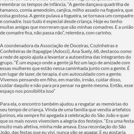
relembrar os tempos de infância. “A gente dançava quadrilha de
tamanco, comia amendoim, canjica, milho assado na fogueira, que
coisa gostosa. A gente pulava a fogueira, se tornava um compadre
e comadre. Isso tudo é especial desde criança. Hoje eu tenho
muitas amigas que morreram que são minhas comadres. E a união
de comadre fica, não passa não”, relembra, com carinho.
A coordenadora da Associação de Doceiras, Cozinheiras e
Confeiteiras de Itapagipe (Adocci), Ana Suely, 68, destacou como
a rede de apoio ajuda a levantar a autoestima das integrantes do
grupo. “É um espaço onde a gente já fez um laço de amizade com
essas mulheres que estão nessa caminhada junto com a gente. É
um lugar de lazer, de terapia, é um autocuidado com a gente.
Vivemos pensando em filho, em marido, irmão, cuidar disso,
cuidar daquilo e não para pra pensar na gente mesma. Então, esse
espaço nos possibilita isso”
Para ela, o encontro também ajudou a resgatar as memórias do
seu tempo de criança. Vinda de uma família que vendia artefatos
juninos, ela sempre foi apegada à celebração do São João e quer
que os mais novos vivenciem a alegria dos festejos. “Era uma festa
muito mais afetiva, minha mãe amava. Essa recordação do São
João, das festas que eu vivi, nunca vão se apagar. E eu gostaria