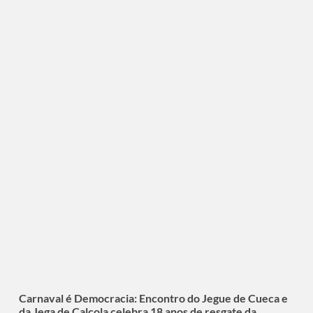
Carnaval é Democracia: Encontro do Jegue de Cueca e
da Jega de Calçola celebra 18 anos de resgate da