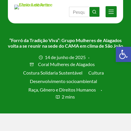
P
u
l
a
r
p
a
“Forró da Tradição Viva”: Grupo Mulheres de Alagados
r
volta a se reunir na sede do CAMA em clima de São João
Barra de Ferramentas Aberta
a
o
14 de junho de 2025
c
Coral Mulheres de Alagados
o
n
Costura Solidaria Sustentável
Cultura
t
Desenvolvimento socioambiental
e
ú
Raça, Gênero e Direitos Humanos
d
2 mins
o