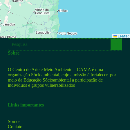
Leaflet
Sobre
O Centro de Arte e Meio Ambiente – CAMA é uma
organização Sócioambiental, cujo a missão é fortalecer por
meio da Educação Sócioambiental a participação de
indivíduos e grupos vulnerabilizados
Links importantes
Somos
Contato