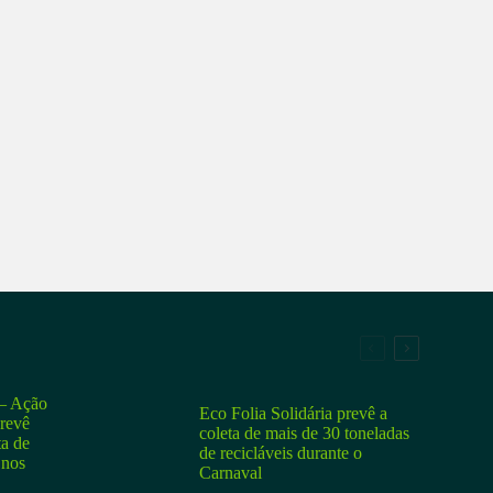
 Ação
Eco Folia Solidária prevê a
prevê
coleta de mais de 30 toneladas
ta de
de recicláveis durante o
 nos
Carnaval