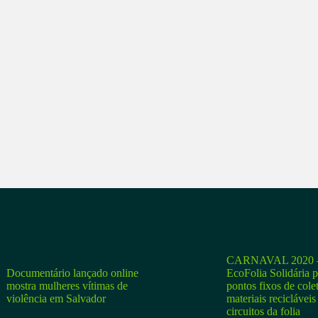
CARNAVAL 2020 –
Documentário lançado online
EcoFolia Solidária 
mostra mulheres vítimas de
pontos fixos de cole
violência em Salvador
materiais recicláveis
circuitos da folia