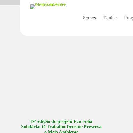
GrandesEventos
P
u
l
Somos
Equipe
Prog
a
r
p
a
r
a
o
c
o
n
t
e
ú
d
o
19ª edição do projeto Eco Folia
Solidária: O Trabalho Decente Preserva
o Meio Ambiente