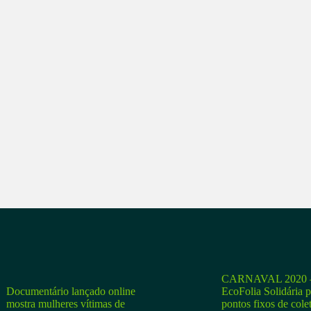
CARNAVAL 2020 –
Documentário lançado online
EcoFolia Solidária 
mostra mulheres vítimas de
pontos fixos de cole