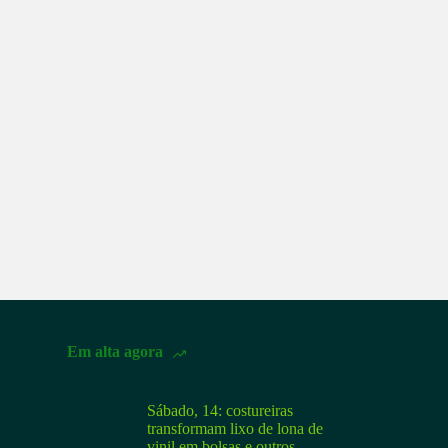
Em alta agora
Sábado, 14: costureiras
transformam lixo de lona de
vinil em bolsas e outros