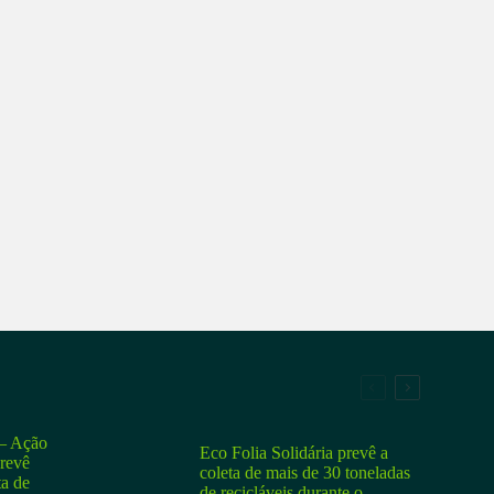
 Ação
Eco Folia Solidária prevê a
prevê
coleta de mais de 30 toneladas
ta de
de recicláveis durante o