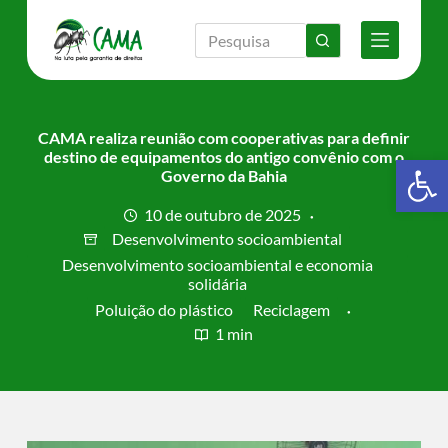
P
u
l
a
r
p
a
CAMA realiza reunião com cooperativas para definir
r
destino de equipamentos do antigo convênio com o
Barra de Ferramentas Aberta
a
Governo da Bahia
o
c
10 de outubro de 2025
o
Desenvolvimento socioambiental
n
Desenvolvimento socioambiental e economia
t
solidária
e
ú
Poluição do plástico
Reciclagem
d
1 min
o