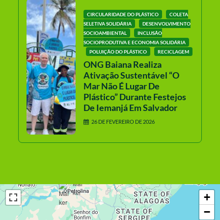
CIRCULARIDADE DO PLÁSTICO
COLETA
SELETIVA SOLIDÁRIA
DESENVOLVIMENTO
SOCIOAMBIENTAL
INCLUSÃO
SOCIOPRODUTIVA E ECONOMIA SOLIDÁRIA
POLUIÇÃO DO PLÁSTICO
RECICLAGEM
ONG Baiana Realiza
Ativação Sustentável “O
Mar Não É Lugar De
Plástico” Durante Festejos
De Iemanjá Em Salvador
26 DE FEVEREIRO DE 2026
+
−