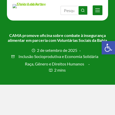
P
u
l
a
r
p
a
CAMA promove oficina sobre combate à insegurança
r
alimentar em parceria com Voluntárias Sociais da Bahia
Barra de Ferramentas Aberta
a
o
2 de setembro de 2025
c
Inclusão Socioprodutiva e Economia Solidária
o
n
Raça, Gênero e Direitos Humanos
t
2 mins
e
ú
d
o