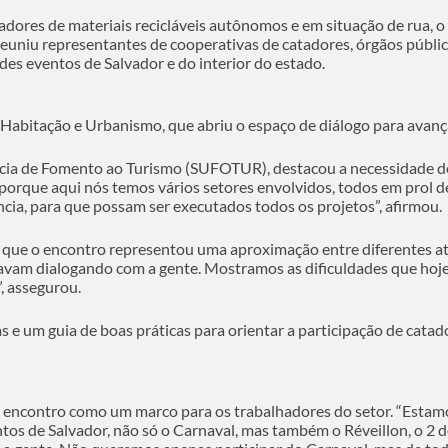
adores de materiais recicláveis autônomos e em situação de rua, 
 reuniu representantes de cooperativas de catadores, órgãos públic
des eventos de Salvador e do interior do estado.
 Habitação e Urbanismo, que abriu o espaço de diálogo para avança
a de Fomento ao Turismo (SUFOTUR), destacou a necessidade de di
orque aqui nós temos vários setores envolvidos, todos em prol de 
ia, para que possam ser executados todos os projetos”, afirmou.
 que o encontro representou uma aproximação entre diferentes ato
tavam dialogando com a gente. Mostramos as dificuldades que hoj
, assegurou.
s e um guia de boas práticas para orientar a participação de cat
u o encontro como um marco para os trabalhadores do setor. “Est
os de Salvador, não só o Carnaval, mas também o Réveillon, o 2 de 