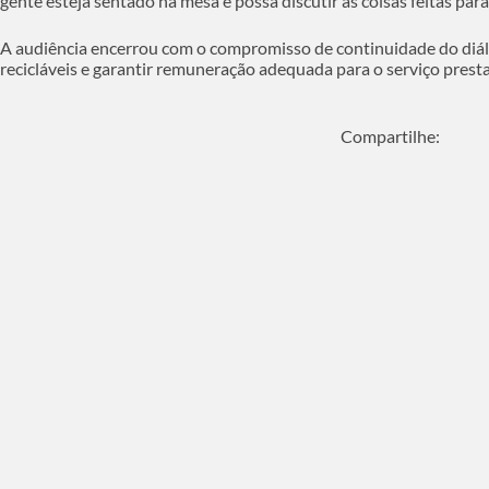
gente esteja sentado na mesa e possa discutir as coisas feitas pa
A audiência encerrou com o compromisso de continuidade do diálo
recicláveis e garantir remuneração adequada para o serviço prest
Compartilhe: