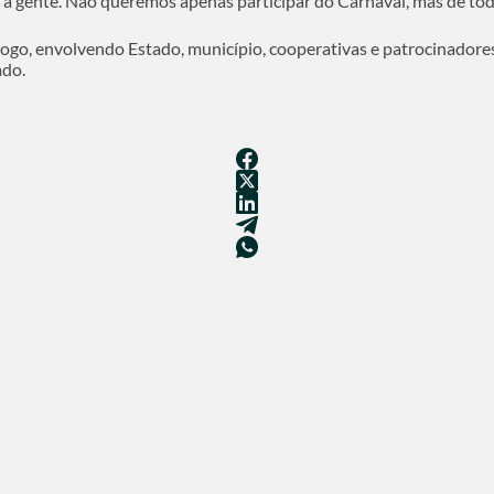
ra a gente. Não queremos apenas participar do Carnaval, mas de tod
go, envolvendo Estado, município, cooperativas e patrocinadores,
ado.