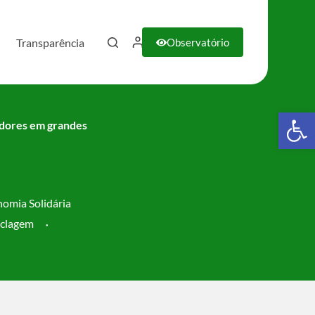
Transparência
Observatório
Barra de Ferramentas Aberta
adores em grandes
omia Solidária
iclagem