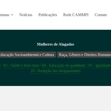
ramas
Notícias
Publicações
Rede CAMMPI
Contato
Mulheres de Alagados
ducação Socioambiental e Cultura
Raça, Gênero e Direitos Humano
:
03 - Saúde e bem-estar
/
04 - Educação de qualidade
/
05 - Igualdade
10 - Redução das desigualdades