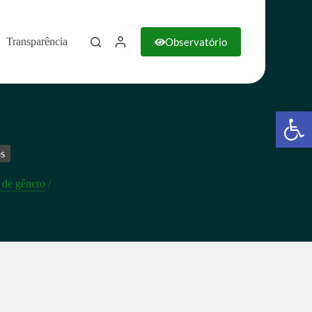
Observatório
Transparência
Barra de Ferramentas Aberta
s
 de gênero
/