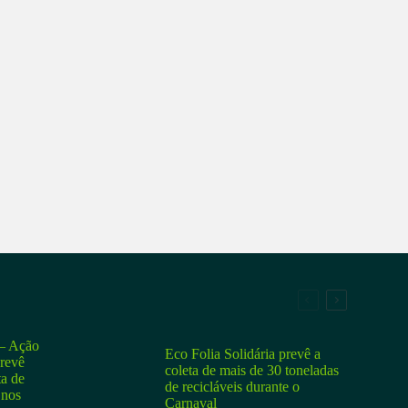
 Ação
Eco Folia Solidária prevê a
prevê
coleta de mais de 30 toneladas
ta de
de recicláveis durante o
 nos
Carnaval