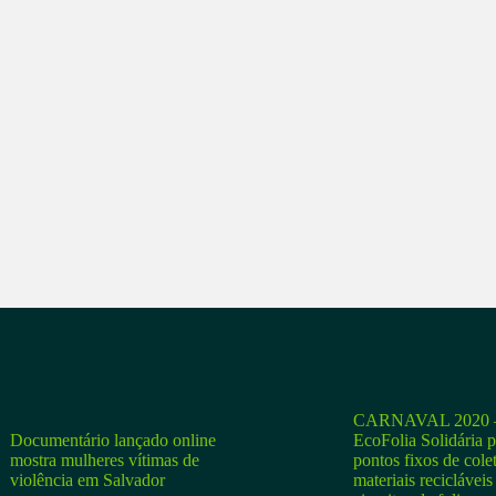
CARNAVAL 2020 –
Documentário lançado online
EcoFolia Solidária 
mostra mulheres vítimas de
pontos fixos de cole
violência em Salvador
materiais recicláveis