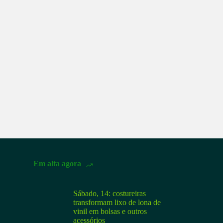
Em alta agora
Sábado, 14: costureiras
transformam lixo de lona de
vinil em bolsas e outros
acessórios