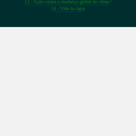
13 - Ação contra a mudança global do clima
/
14 - Vida na água