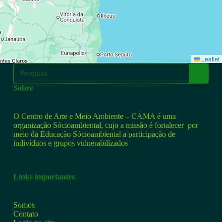
Leaflet
Sobre
O Centro de Arte e Meio Ambiente – CAMA é uma
organização Sócioambiental, cujo a missão é fortalecer por
meio da Educação Sócioambiental a participação de
indivíduos e grupos vulnerabilizados
Links importantes
Somos
Contato