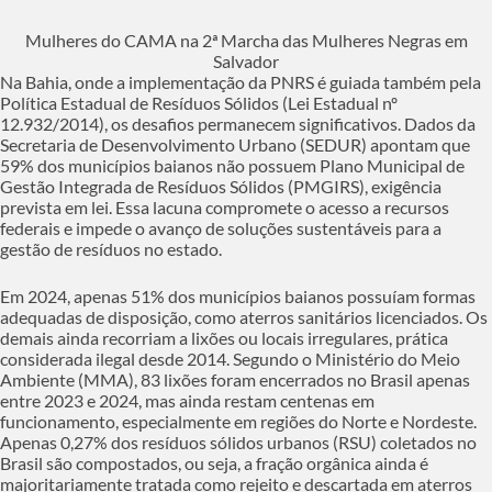
Mulheres do CAMA na 2ª Marcha das Mulheres Negras em
Salvador
Na Bahia, onde a implementação da PNRS é guiada também pela
Política Estadual de Resíduos Sólidos (Lei Estadual nº
12.932/2014), os desafios permanecem significativos. Dados da
Secretaria de Desenvolvimento Urbano (SEDUR) apontam que
59% dos municípios baianos não possuem Plano Municipal de
Gestão Integrada de Resíduos Sólidos (PMGIRS), exigência
prevista em lei. Essa lacuna compromete o acesso a recursos
federais e impede o avanço de soluções sustentáveis para a
gestão de resíduos no estado.
Em 2024, apenas 51% dos municípios baianos possuíam formas
adequadas de disposição, como aterros sanitários licenciados. Os
demais ainda recorriam a lixões ou locais irregulares, prática
considerada ilegal desde 2014. Segundo o Ministério do Meio
Ambiente (MMA), 83 lixões foram encerrados no Brasil apenas
entre 2023 e 2024, mas ainda restam centenas em
funcionamento, especialmente em regiões do Norte e Nordeste.
Apenas 0,27% dos resíduos sólidos urbanos (RSU) coletados no
Brasil são compostados, ou seja, a fração orgânica ainda é
majoritariamente tratada como rejeito e descartada em aterros