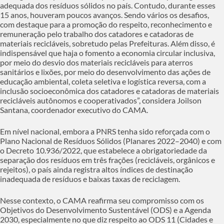
adequada dos resíduos sólidos no país. Contudo, durante esses
15 anos, houveram poucos avanços. Sendo vários os desafios,
com destaque para a promoção do respeito, reconhecimento e
remuneração pelo trabalho dos catadores e catadoras de
materiais recicláveis, sobretudo pelas Prefeituras. Além disso, é
indispensável que haja o fomento a economia circular inclusiva,
por meio do desvio dos materiais recicláveis para aterros
sanitários e lixões, por meio do desenvolvimento das ações de
educação ambiental, coleta seletiva e logística reversa, com a
inclusão socioeconômica dos catadores e catadoras de materiais
recicláveis autônomos e cooperativados”, considera Joilson
Santana, coordenador executivo do CAMA.
Em nível nacional, embora a PNRS tenha sido reforçada com o
Plano Nacional de Resíduos Sólidos (Planares 2022–2040) e com
o Decreto 10.936/2022, que estabelece a obrigatoriedade da
separação dos resíduos em três frações (recicláveis, orgânicos e
rejeitos), o país ainda registra altos índices de destinação
inadequada de resíduos e baixas taxas de reciclagem.
Nesse contexto, o CAMA reafirma seu compromisso com os
Objetivos do Desenvolvimento Sustentável (ODS) e a Agenda
2030, especialmente no que diz respeito ao ODS 11 (Cidades e