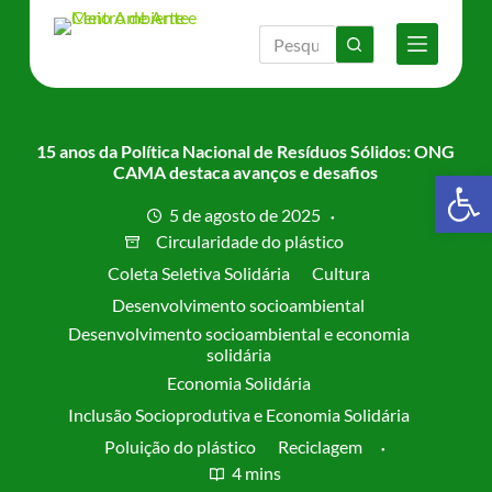
P
u
l
a
r
p
a
15 anos da Política Nacional de Resíduos Sólidos: ONG
r
CAMA destaca avanços e desafios
Barra de Ferramentas Aberta
a
o
5 de agosto de 2025
c
Circularidade do plástico
o
n
Coleta Seletiva Solidária
Cultura
t
Desenvolvimento socioambiental
e
Desenvolvimento socioambiental e economia
ú
solidária
d
o
Economia Solidária
Inclusão Socioprodutiva e Economia Solidária
Poluição do plástico
Reciclagem
4 mins