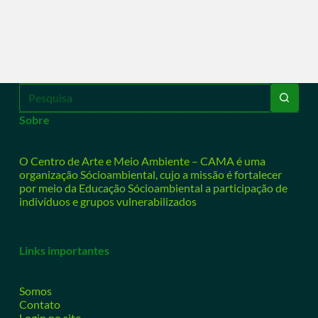
Sobre
O Centro de Arte e Meio Ambiente – CAMA é uma
organização Sócioambiental, cujo a missão é fortalecer
por meio da Educação Sócioambiental a participação de
indivíduos e grupos vulnerabilizados
Links importantes
Somos
Contato
Login no site